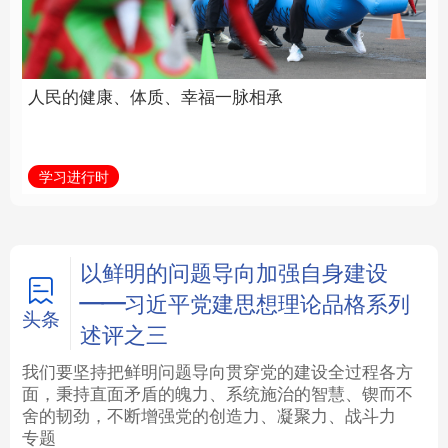
福一脉相承
立身做事
法律
中央文件
金融
汽车
学习进行时
学习新语
食品
人居
信息化
数字经济
学术中国
乡村振兴
银龄
溯源中国
以鲜明的问题导向加强自身建设
——习近平党建思想理论品格系列
城市
旅游
能源
会展
头条
述评之三
彩票
娱乐
时尚
悦读
我们要坚持把鲜明问题导向贯穿党的建设全过程各方
面，秉持直面矛盾的魄力、系统施治的智慧、锲而不
舍的韧劲，不断增强党的创造力、凝聚力、战斗力
公益
一带一路
亚太网
上市公司
专题
文化产业
地方频道