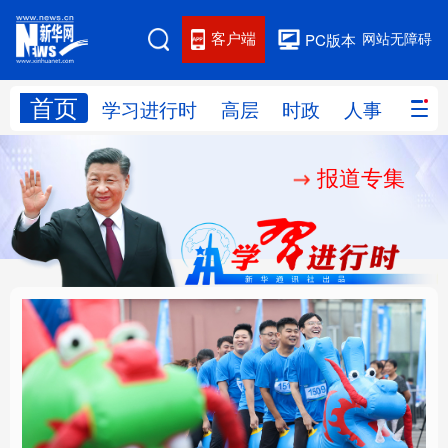
客户端
网站无障碍
PC版本
首页
网站地图
学习进行时
高层
时政
人事
国际
报道专集
学习进行时
高层
时政
人事
国际
财经
网评
港澳
台湾
思客智库
全球连线
教育
科技
科创
量子
体育
文化
书画
健康
军事
人民的健康、体质、幸
铸魂强党丨坚持以党性
访谈
视频
图片
政务