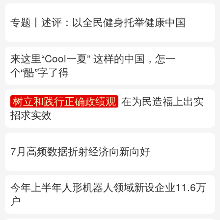
个“酷”字了得
多语种频道
树立和践行正确政绩观
在为民造福上出实
English
Español
Français
عربى
招求实效
Русский язык
日本語
한국어
7月高频数据折射经济向新向好
Deutsch
Português
今年上半年人形机器人领域新设企业11.6万
户
产业发展开新局丨
探秘一块锂电池的“重
生”之旅
专题丨
“白海豚”路径为何多变
“闭眼”等于风