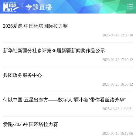
专题直播
首页
头条
聚焦
图片
2026爱跑·中国环塔国际拉力赛
>
2026-05-19 12:38:10
时政
社会
民生
访谈
新华社新疆分社参评第36届新疆新闻奖作品公示
经济
访惠聚
专题
服务
2026-02-12 17:19:12
援疆
云游新疆
云端悦读
云看书画
兵团政务服务中心
光影新疆
融媒体联播
新华视角看
返回PC
2023-08-25 16:58:12
新疆
何以中国·五星出东方——数字人‘疆小新’带你看丝路芳华”
2025-10-23 11:39:51
爱跑·2025中国环塔拉力赛
2025-05-15 16:12:06