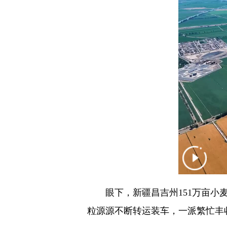
眼下，新疆昌吉州151万亩小麦
粒源源不断转运装车，一派繁忙丰