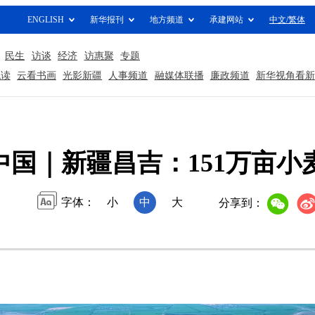
ENGLISH
新华报刊
地方频道
承建网站
中文/繁体
民生
访谈
经济
访惠聚
专题
悦读
云看书画
光影新疆
人事频道
融媒体联播
廉政频道
新华视角看新
中国｜新疆昌吉：151万亩小
字体：
小
中
大
分享到：