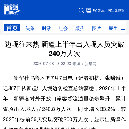
手机版
PC版本
网站无障碍
网站地图
首页
头条
时政
社会
聚焦
图片
民生
边境往来热 新疆上半年出入境人员突破
头条
时政
社会
聚焦
240万人次
图片
民生
访谈
经济
2026-07-08 13:02:20
来源：新华网
访惠聚
专题
服务
援疆
新华社乌鲁木齐7月7日电（记者初杭、张啸诚）
云游新疆
云端悦读
云看书画
光影新疆
记者7日从新疆出入境边防检查总站获悉，2026年上半
人事频道
融媒体联播
廉政频道
新华视角看新疆
年，新疆各对外开放口岸客货流通量稳步攀升，累计
查验出入境人员240.8万人次，同比增长33.2%，较
地方频道
2025年提前39天实现突破200万人次，显示出新疆作
北京
天津
河北
山西