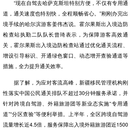
Русский язык
日本語
한국어
“现在自驾去哈萨克斯坦特别方便，不仅有专用通
道，通关速度也特别快，全程顺畅省心。”刚刚办完出
Deutsch
Português
境手续的哈尔滨游客姜伟杰说。霍尔果斯出入境边防
检查站执勤二队队长曾琦表示，为保障游客高效通
关，霍尔果斯出入境边防检查站通过优化通关流程、
增设引导标识、开通绿色窗口、动态增开查验通道等
措施，全力提升通关效率。
据了解，为应对客流高峰，新疆移民管理机构刚
性落实中国公民通关排队不超过30分钟服务承诺，并
针对跨境自驾游、外籍旅游团等新业态实施“专用通
道”“分区查验”等便利举措。上半年，全区跨境自驾游
流量增长近4.5倍，服务保障出入境外籍旅游团近1500