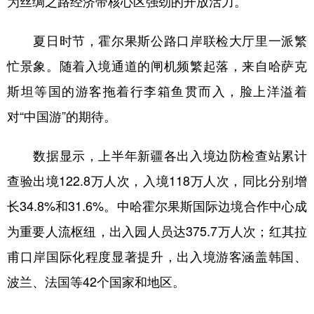
为丝绸之路经济带核心区强劲的开放活力。
辽宁
吉林
上海
江苏
夏日时节，霍尔果斯公路口岸联检大厅里一派繁
浙江
安徽
福建
江西
忙景象。随着入境通道的闸机频繁起落，来自哈萨克
山东
河南
湖北
湖南
斯坦等国的游客拖着行李箱鱼贯而入，脸上洋溢着
广东
广西
海南
重庆
对“中国游”的期待。
四川
贵州
云南
西藏
数据显示，上半年新疆各出入境边防检查站累计
陕西
甘肃
青海
宁夏
查验出境122.8万人次，入境118万人次，同比分别增
新疆
内蒙古
黑龙江
长34.8%和31.6%。中哈霍尔果斯国际边境合作中心成
为重要人流枢纽，出入园人员达375.7万人次；红其拉
多语种频道
甫口岸国际化程度显著提升，出入境游客涵盖韩国、
波兰、法国等42个国家和地区。
English
Español
Français
عربى