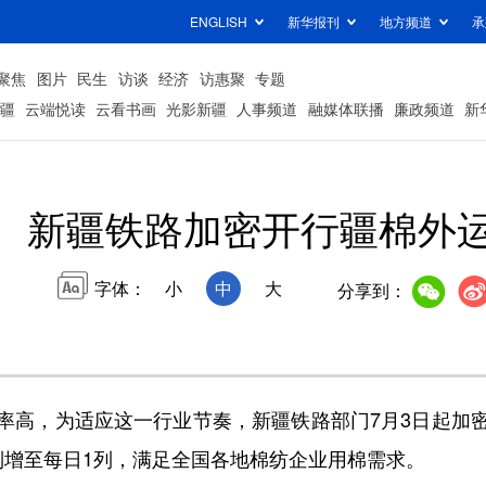
ENGLISH
新华报刊
地方频道
承
聚焦
图片
民生
访谈
经济
访惠聚
专题
疆
云端悦读
云看书画
光影新疆
人事频道
融媒体联播
廉政频道
新
新疆铁路加密开行疆棉外
字体：
小
中
大
分享到：
高，为适应这一行业节奏，新疆铁路部门7月3日起加密
列增至每日1列，满足全国各地棉纺企业用棉需求。