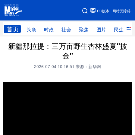
手机版
PC版本
网站无障碍
网站地图
首页
头条
时政
社会
聚焦
图片
民生
新疆那拉提：三万亩野生杏林盛夏"披
头条
时政
社会
聚焦
金"
图片
民生
访谈
经济
2026-07-04 10:16:51
来源：新华网
访惠聚
专题
服务
援疆
云游新疆
云端悦读
云看书画
光影新疆
人事频道
融媒体联播
廉政频道
新华视角看新疆
地方频道
北京
天津
河北
山西