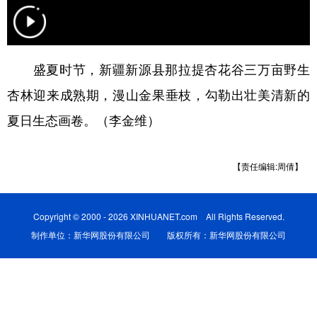
辽宁
吉林
上海
江苏
浙江
安徽
福建
江西
盛夏时节，新疆新源县那拉提杏花谷三万亩野生
山东
河南
湖北
湖南
杏林迎来成熟期，漫山金果垂枝，勾勒出壮美清新的
广东
广西
海南
重庆
夏日生态画卷。（李金维）
四川
贵州
云南
西藏
【责任编辑:周倩】
陕西
甘肃
青海
宁夏
新疆
内蒙古
黑龙江
Copyright © 2000 - 2026 XINHUANET.com All Rights Reserved.
制作单位：新华网股份有限公司 版权所有：新华网股份有限公司
多语种频道
English
Español
Français
عربى