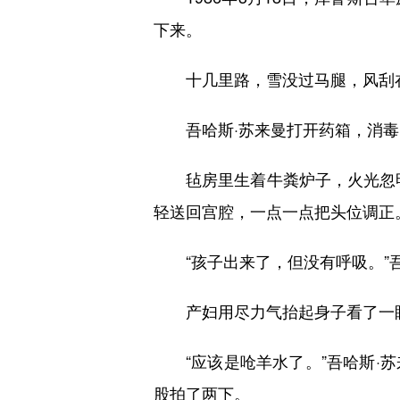
下来。
十几里路，雪没过马腿，风刮在
吾哈斯·苏来曼打开药箱，消毒
毡房里生着牛粪炉子，火光忽明
轻送回宫腔，一点一点把头位调正
“孩子出来了，但没有呼吸。”吾
产妇用尽力气抬起身子看了一眼
“应该是呛羊水了。”吾哈斯·苏
股拍了两下。