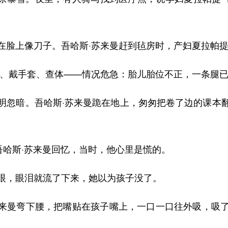
脸上像刀子。吾哈斯·苏来曼赶到毡房时，产妇夏拉帕提
、戴手套、查体——情况危急：胎儿胎位不正，一条腿已
忽暗。吾哈斯·苏来曼跪在地上，匆匆把卷了边的课本翻
。
哈斯·苏来曼回忆，当时，他心里是慌的。
，眼泪就流了下来，她以为孩子没了。
来曼弯下腰，把嘴贴在孩子嘴上，一口一口往外吸，吸