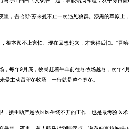
里，吾哈斯·苏来曼不止一次遇见狼群。漆黑的草原上，
根本顾不上害怕。现在回想起来，才觉得后怕。”吾哈
，每年9月底，牧民赶着牛羊前往冬牧场越冬，次年4月
苏来曼主动留守冬牧场，一待就是整个寒冬。
，接生助产是牧区医生绕不开的工作，也是最考验医术
草原暴雪。夜里，有人骑马找到医疗点，说孕妇夏拉帕提·