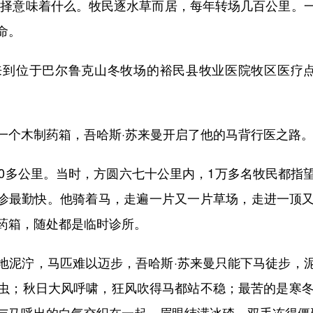
择意味着什么。牧民逐水草而居，每年转场几百公里。一
命。
来到位于巴尔鲁克山冬牧场的裕民县牧业医院牧区医疗
个木制药箱，吾哈斯·苏来曼开启了他的马背行医之路
多公里。当时，方圆六七十公里内，1万多名牧民都指
巡诊最勤快。他骑着马，走遍一片又一片草场，走进一顶
药箱，随处都是临时诊所。
泥泞，马匹难以迈步，吾哈斯·苏来曼只能下马徒步，泥
虫；秋日大风呼啸，狂风吹得马都站不稳；最苦的是寒冬
与马呼出的白气交织在一起，眉眼结满冰碴，双手冻得僵