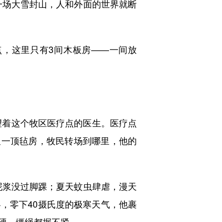
场大雪封山，人和外面的世界就断
点，这里只有3间木板房——一间放
。
望着这个牧区医疗点的医生。医疗点
又一顶毡房，牧民转场到哪里，他的
浆没过脚踝；夏天蚊虫肆虐，漫天
，零下40摄氏度的极寒天气，他裹
硬，缰绳都握不紧。