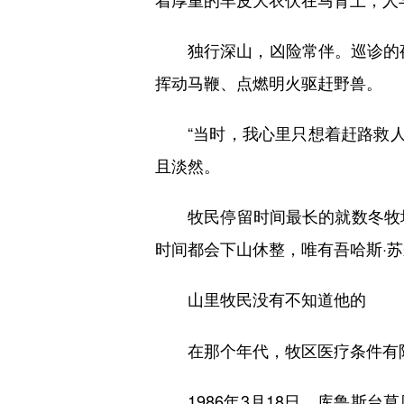
独行深山，凶险常伴。巡诊的夜
挥动马鞭、点燃明火驱赶野兽。
“当时，我心里只想着赶路救人，
且淡然。
牧民停留时间最长的就数冬牧场
时间都会下山休整，唯有吾哈斯·
山里牧民没有不知道他的
在那个年代，牧区医疗条件有限
1986年3月18日，库鲁斯台