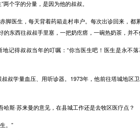
”两个字的分量，是因为他的叔叔。
赤脚医生，每天背着药箱走村串户。每次出诊回来，都累
好的东西往叔叔手里塞，一把奶疙瘩，一碗热奶茶，并不停
地记得叔叔当年的叮嘱：“你当医生吧！医生是永不落
叔叔学量血压、用听诊器。1973年，他前往塔城地区卫
哈斯·苏来曼的意见，在县城工作还是去牧区医疗点？
生。”