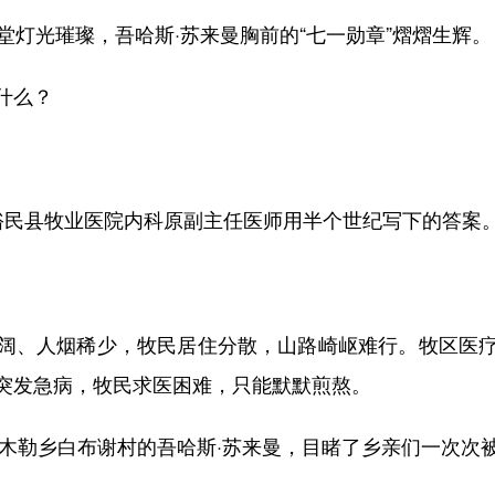
灯光璀璨，吾哈斯·苏来曼胸前的“七一勋章”熠熠生辉。
什么？
民县牧业医院内科原副主任医师用半个世纪写下的答案
、人烟稀少，牧民居住分散，山路崎岖难行。牧区医疗
突发急病，牧民求医困难，只能默默煎熬。
木勒乡白布谢村的吾哈斯·苏来曼，目睹了乡亲们一次次