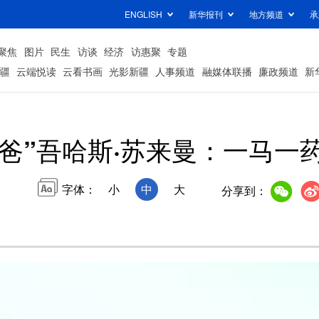
ENGLISH
新华报刊
地方频道
承
聚焦
图片
民生
访谈
经济
访惠聚
专题
疆
云端悦读
云看书画
光影新疆
人事频道
融媒体联播
廉政频道
新
爸爸”吾哈斯·苏来曼：一马一
字体：
小
中
大
分享到：