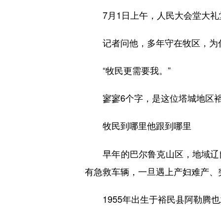
7月1日上午，人民大会堂大礼堂
记者问他，多年守在牧区，为
“牧民更需要我。”
寥寥6个字，是这位塔城地区裕
牧民到哪里他跟到哪里
早年的巴尔鲁克山区，地域辽阔
有急救车辆，一旦遇上产妇难产、
1955年出生于裕民县阿勒腾也