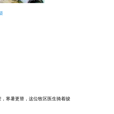
摄
，寒暑更替，这位牧区医生骑着骏