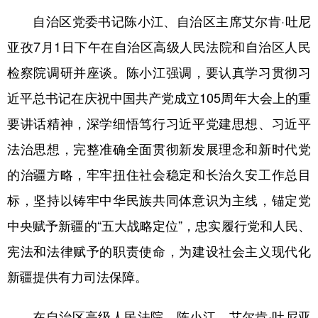
自治区党委书记陈小江、自治区主席艾尔肯·吐尼
辽宁
吉林
上海
江苏
亚孜7月1日下午在自治区高级人民法院和自治区人民
浙江
安徽
福建
江西
检察院调研并座谈。陈小江强调，要认真学习贯彻习
山东
河南
湖北
湖南
近平总书记在庆祝中国共产党成立105周年大会上的重
广东
广西
海南
重庆
要讲话精神，深学细悟笃行习近平党建思想、习近平
四川
贵州
云南
西藏
法治思想，完整准确全面贯彻新发展理念和新时代党
的治疆方略，牢牢扭住社会稳定和长治久安工作总目
陕西
甘肃
青海
宁夏
标，坚持以铸牢中华民族共同体意识为主线，锚定党
新疆
内蒙古
黑龙江
中央赋予新疆的“五大战略定位”，忠实履行党和人民、
宪法和法律赋予的职责使命，为建设社会主义现代化
多语种频道
新疆提供有力司法保障。
English
Español
Français
عربى
在自治区高级人民法院，陈小江、艾尔肯·吐尼亚