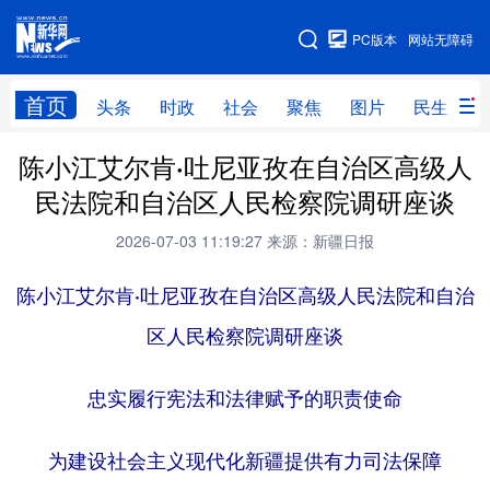
手机版
PC版本
网站无障碍
网站地图
首页
头条
时政
社会
聚焦
图片
民生
陈小江艾尔肯·吐尼亚孜在自治区高级人
头条
时政
社会
聚焦
民法院和自治区人民检察院调研座谈
图片
民生
访谈
经济
2026-07-03 11:19:27
来源：新疆日报
访惠聚
专题
服务
援疆
陈小江艾尔肯·吐尼亚孜在自治区高级人民法院和自治
云游新疆
云端悦读
云看书画
光影新疆
区人民检察院调研座谈
人事频道
融媒体联播
廉政频道
新华视角看新疆
忠实履行宪法和法律赋予的职责使命
地方频道
为建设社会主义现代化新疆提供有力司法保障
北京
天津
河北
山西