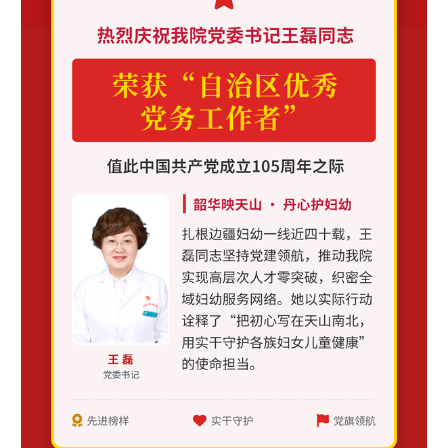
辽宁
吉林
上海
江苏
浙江
安徽
福建
江西
山东
河南
湖北
湖南
广东
广西
海南
重庆
四川
贵州
云南
西藏
陕西
甘肃
青海
宁夏
新疆
内蒙古
黑龙江
多语种频道
English
Español
Français
عربى