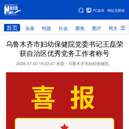
手机版
PC版本
网站无障碍
网站地图
首页
头条
时政
社会
聚焦
图片
民生
乌鲁木齐市妇幼保健院党委书记王磊荣
头条
时政
社会
聚焦
获自治区优秀党务工作者称号
图片
民生
访谈
经济
2026-07-02 19:22:47
来源：乌鲁木齐市妇幼保健院。
访惠聚
专题
服务
援疆
云游新疆
云端悦读
云看书画
光影新疆
人事频道
融媒体联播
廉政频道
新华视角看新疆
地方频道
北京
天津
河北
山西