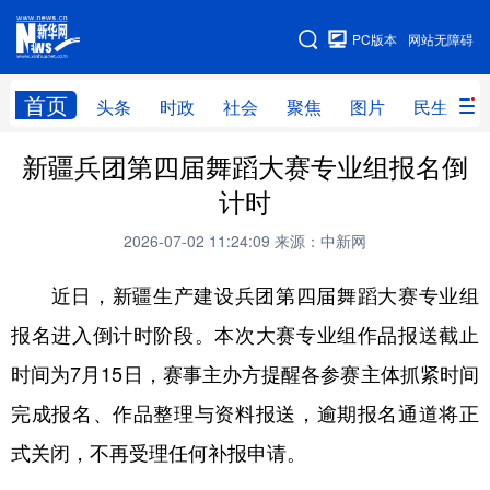
手机版
PC版本
网站无障碍
网站地图
首页
头条
时政
社会
聚焦
图片
民生
新疆兵团第四届舞蹈大赛专业组报名倒
头条
时政
社会
聚焦
计时
图片
民生
访谈
经济
2026-07-02 11:24:09
来源：中新网
访惠聚
专题
服务
援疆
近日，新疆生产建设兵团第四届舞蹈大赛专业组
云游新疆
云端悦读
云看书画
光影新疆
报名进入倒计时阶段。本次大赛专业组作品报送截止
人事频道
融媒体联播
廉政频道
新华视角看新疆
时间为7月15日，赛事主办方提醒各参赛主体抓紧时间
完成报名、作品整理与资料报送，逾期报名通道将正
地方频道
式关闭，不再受理任何补报申请。
北京
天津
河北
山西