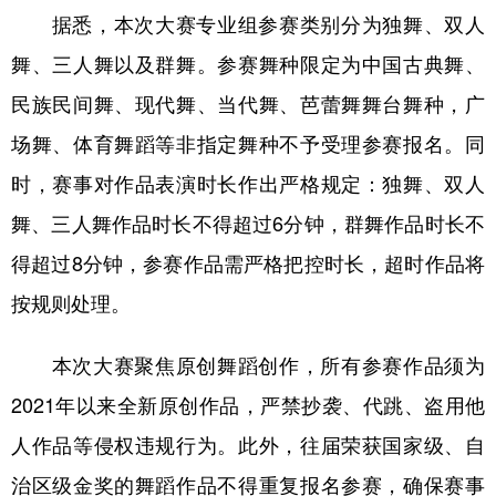
据悉，本次大赛专业组参赛类别分为独舞、双人
辽宁
吉林
上海
江苏
舞、三人舞以及群舞。参赛舞种限定为中国古典舞、
浙江
安徽
福建
江西
民族民间舞、现代舞、当代舞、芭蕾舞舞台舞种，广
山东
河南
湖北
湖南
场舞、体育舞蹈等非指定舞种不予受理参赛报名。同
广东
广西
海南
重庆
时，赛事对作品表演时长作出严格规定：独舞、双人
舞、三人舞作品时长不得超过6分钟，群舞作品时长不
四川
贵州
云南
西藏
得超过8分钟，参赛作品需严格把控时长，超时作品将
陕西
甘肃
青海
宁夏
按规则处理。
新疆
内蒙古
黑龙江
本次大赛聚焦原创舞蹈创作，所有参赛作品须为
多语种频道
2021年以来全新原创作品，严禁抄袭、代跳、盗用他
人作品等侵权违规行为。此外，往届荣获国家级、自
English
Español
Français
عربى
治区级金奖的舞蹈作品不得重复报名参赛，确保赛事