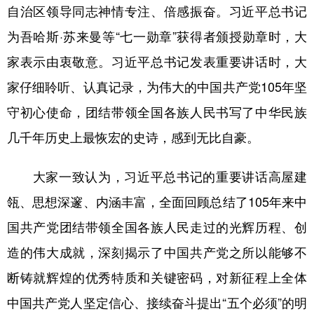
Русский язык
日本語
한국어
自治区领导同志神情专注、倍感振奋。习近平总书记
Deutsch
Português
为吾哈斯·苏来曼等“七一勋章”获得者颁授勋章时，大
家表示由衷敬意。习近平总书记发表重要讲话时，大
家仔细聆听、认真记录，为伟大的中国共产党105年坚
守初心使命，团结带领全国各族人民书写了中华民族
几千年历史上最恢宏的史诗，感到无比自豪。
大家一致认为，习近平总书记的重要讲话高屋建
瓴、思想深邃、内涵丰富，全面回顾总结了105年来中
国共产党团结带领全国各族人民走过的光辉历程、创
造的伟大成就，深刻揭示了中国共产党之所以能够不
断铸就辉煌的优秀特质和关键密码，对新征程上全体
中国共产党人坚定信心、接续奋斗提出“五个必须”的明