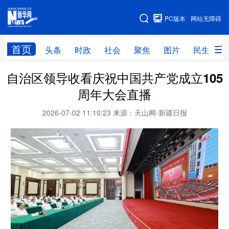
手机版
PC版本
网站无障碍
网站地图
首页
头条
时政
社会
聚焦
图片
民生
自治区领导收看庆祝中国共产党成立105
头条
时政
社会
聚焦
周年大会直播
图片
民生
访谈
经济
2026-07-02 11:10:23
来源：天山网-新疆日报
访惠聚
专题
服务
援疆
云游新疆
云端悦读
云看书画
光影新疆
人事频道
融媒体联播
廉政频道
新华视角看新疆
地方频道
北京
天津
河北
山西