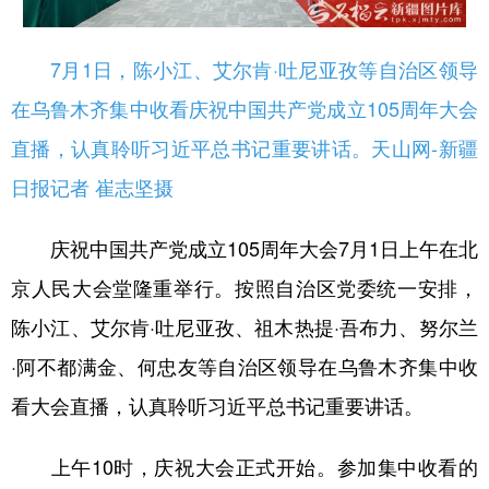
辽宁
吉林
上海
江苏
7月1日，陈小江、艾尔肯·吐尼亚孜等自治区领导
浙江
安徽
福建
江西
在乌鲁木齐集中收看庆祝中国共产党成立105周年大会
山东
河南
湖北
湖南
直播，认真聆听习近平总书记重要讲话。天山网-新疆
广东
广西
海南
重庆
日报记者 崔志坚摄
四川
贵州
云南
西藏
庆祝中国共产党成立105周年大会7月1日上午在北
陕西
甘肃
青海
宁夏
京人民大会堂隆重举行。按照自治区党委统一安排，
新疆
内蒙古
黑龙江
陈小江、艾尔肯·吐尼亚孜、祖木热提·吾布力、努尔兰
·阿不都满金、何忠友等自治区领导在乌鲁木齐集中收
多语种频道
看大会直播，认真聆听习近平总书记重要讲话。
English
Español
Français
عربى
上午10时，庆祝大会正式开始。参加集中收看的