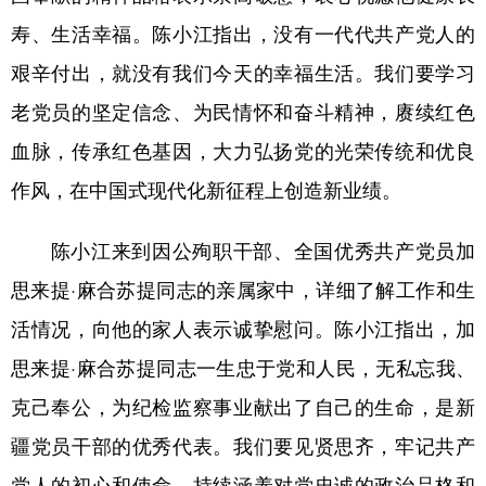
Русский язык
日本語
한국어
寿、生活幸福。陈小江指出，没有一代代共产党人的
Deutsch
Português
艰辛付出，就没有我们今天的幸福生活。我们要学习
老党员的坚定信念、为民情怀和奋斗精神，赓续红色
血脉，传承红色基因，大力弘扬党的光荣传统和优良
作风，在中国式现代化新征程上创造新业绩。
陈小江来到因公殉职干部、全国优秀共产党员加
思来提·麻合苏提同志的亲属家中，详细了解工作和生
活情况，向他的家人表示诚挚慰问。陈小江指出，加
思来提·麻合苏提同志一生忠于党和人民，无私忘我、
克己奉公，为纪检监察事业献出了自己的生命，是新
疆党员干部的优秀代表。我们要见贤思齐，牢记共产
党人的初心和使命，持续涵养对党忠诚的政治品格和