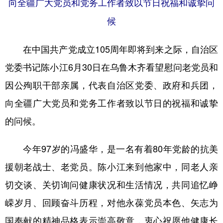
向全疆广大党员和党务工作者致以节日祝福和诚挚问
辽宁
吉林
上海
江苏
候
浙江
安徽
福建
江西
在中国共产党成立105周年即将到来之际，自治区
山东
河南
湖北
湖南
党委书记陈小江6月30日在乌鲁木齐看望慰问老党员和
广东
广西
海南
重庆
因公殉职干部亲属，代表自治区党委、政府和兵团，
四川
贵州
云南
西藏
向全疆广大党员和党务工作者致以节日的祝福和诚挚
的问候。
陕西
甘肃
青海
宁夏
新疆
内蒙古
黑龙江
今年97岁的冯盛华，是一名有着80年党龄的抗美
援朝老战士、老党员。陈小江来到他家中，同老人亲
多语种频道
切交谈、关切询问健康状况和生活情况，共同追忆峥
嵘岁月、回顾奋斗历程，对他永葆党员本色、矢志为
English
Español
Français
عربى
国奉献的精神品格表示崇高敬意，衷心祝愿他健康长