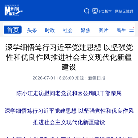
手机版
PC版本
网站无障碍
网站地图
首页
头条
时政
社会
聚焦
图片
民生
深学细悟笃行习近平党建思想 以坚强党
头条
时政
社会
聚焦
性和优良作风推进社会主义现代化新疆
图片
民生
访谈
经济
建设
访惠聚
专题
服务
援疆
2026-07-01 18:26:00
来源：新疆日报
云游新疆
云端悦读
云看书画
光影新疆
陈小江走访慰问老党员和因公殉职干部亲属
人事频道
融媒体联播
廉政频道
新华视角看新疆
深学细悟笃行习近平党建思想 以坚强党性和优良作风
地方频道
推进社会主义现代化新疆建设
北京
天津
河北
山西