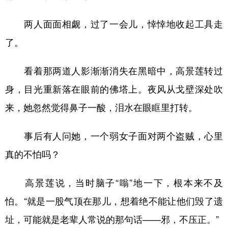
两人面面相觑，过了一会儿，悻悻地收起工具走
了。
看着那两道人影渐渐消失在黑暗中，高景莲转过
身，目光重新落在眼前的佛塔上。夜风从戈壁深处吹
来，她忽然觉得鼻子一酸，泪水在眼眶里打转。
事后有人问她，一个弱女子面对两个盗贼，心里
真的不怕吗？
高景莲说，当时脑子“嗡”地一下，根本来不及
怕。“就是一股气顶在那儿，想着绝不能让他们毁了遗
址，可能就是老辈人常说的那句话——邪，不压正。”