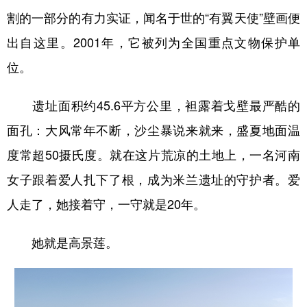
割的一部分的有力实证，闻名于世的“有翼天使”壁画便
辽宁
吉林
上海
江苏
出自这里。2001年，它被列为全国重点文物保护单
浙江
安徽
福建
江西
位。
山东
河南
湖北
湖南
遗址面积约45.6平方公里，袒露着戈壁最严酷的
广东
广西
海南
重庆
面孔：大风常年不断，沙尘暴说来就来，盛夏地面温
四川
贵州
云南
西藏
度常超50摄氏度。就在这片荒凉的土地上，一名河南
陕西
甘肃
青海
宁夏
女子跟着爱人扎下了根，成为米兰遗址的守护者。爱
新疆
内蒙古
黑龙江
人走了，她接着守，一守就是20年。
她就是高景莲。
多语种频道
English
Español
Français
عربى