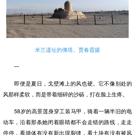
Русский язык
日本語
한국어
Deutsch
Português
米兰遗址的佛塔。贾春霞摄
一
即便是夏日，戈壁滩上的风也硬。它不像别处的
风那样柔软，而是带着细碎的沙砾，打在脸上生疼。
58岁的高景莲身穿工装马甲，骑着一辆半旧的电
动车，沿着那条她闭着眼睛都不会走错的路线，走走
停停，看墙体有没有新出现裂缝，看土块有没有被风