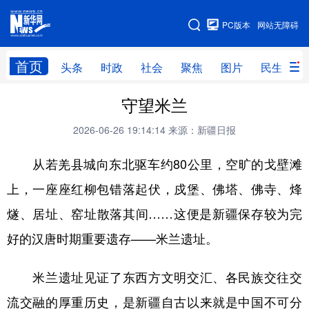
手机版
PC版本
网站无障碍
网站地图
首页
头条
时政
社会
聚焦
图片
民生
守望米兰
头条
时政
社会
聚焦
2026-06-26 19:14:14
来源：新疆日报
图片
民生
访谈
经济
从若羌县城向东北驱车约80公里，空旷的戈壁滩
访惠聚
专题
服务
援疆
上，一座座红柳包错落起伏，戍堡、佛塔、佛寺、烽
云游新疆
云端悦读
云看书画
光影新疆
燧、居址、窑址散落其间……这便是新疆保存较为完
人事频道
融媒体联播
廉政频道
新华视角看新疆
好的汉唐时期重要遗存——米兰遗址。
地方频道
米兰遗址见证了东西方文明交汇、各民族交往交
流交融的厚重历史，是新疆自古以来就是中国不可分
北京
天津
河北
山西