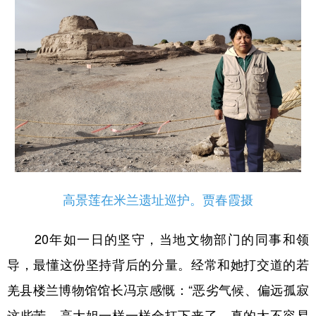
高景莲在米兰遗址巡护。贾春霞摄
20年如一日的坚守，当地文物部门的同事和领
导，最懂这份坚持背后的分量。经常和她打交道的若
羌县楼兰博物馆馆长冯京感慨：“恶劣气候、偏远孤寂
这些苦，高大姐一样一样全扛下来了，真的太不容易