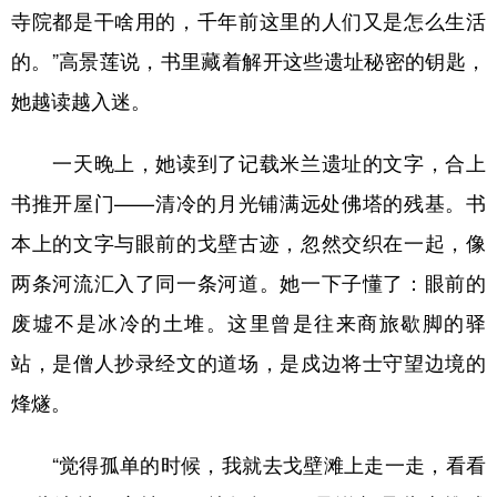
寺院都是干啥用的，千年前这里的人们又是怎么生活
的。”高景莲说，书里藏着解开这些遗址秘密的钥匙，
她越读越入迷。
一天晚上，她读到了记载米兰遗址的文字，合上
书推开屋门——清冷的月光铺满远处佛塔的残基。书
本上的文字与眼前的戈壁古迹，忽然交织在一起，像
两条河流汇入了同一条河道。她一下子懂了：眼前的
废墟不是冰冷的土堆。这里曾是往来商旅歇脚的驿
站，是僧人抄录经文的道场，是戍边将士守望边境的
烽燧。
“觉得孤单的时候，我就去戈壁滩上走一走，看看