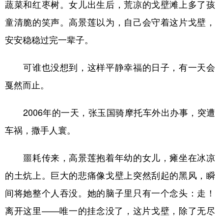
蔬菜和红枣树。女儿出生后，荒凉的戈壁滩上多了孩
童清脆的笑声。高景莲以为，自己会守着这片戈壁，
安安稳稳过完一辈子。
可谁也没想到，这样平静幸福的日子，有一天会
戛然而止。
2006年的一天，张玉国骑摩托车外出办事，突遭
车祸，撒手人寰。
噩耗传来，高景莲抱着年幼的女儿，瘫坐在冰凉
的土炕上。巨大的悲痛像戈壁上突然刮起的黑风，瞬
间将她整个人吞没。她的脑子里只有一个念头：走！
离开这里——唯一的挂念没了，这片戈壁，除了无尽