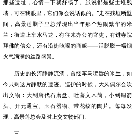
那些遗址，心情一下就舒畅了。虽说都是些土堆残
墙，可在我眼里，它们像会说话似的。”走在残垣断壁
间，高景莲脑子里总浮现出当年那个热闹繁华的米
兰：街道上车水马龙，有往来办公的官吏，有进寺院
拜佛的信众，还有沿街吆喝的商贩——活脱脱一幅烟
火气满满的丝路盛景。
历史的长河静静流淌，曾经车马喧嚣的米兰，如
今只剩这片静默的遗迹。巡护的时候，大风偶尔会吹
出文物：大到唐代石磨盘、吐蕃文木简，小到铜箭
头、开元通宝、玉石器物、带花纹的陶片。每每发
现，高景莲总会及时上交文物部门。
三