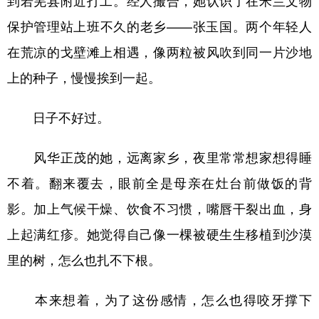
到若羌县附近打工。经人撮合，她认识了在米兰文物
保护管理站上班不久的老乡——张玉国。两个年轻人
在荒凉的戈壁滩上相遇，像两粒被风吹到同一片沙地
上的种子，慢慢挨到一起。
日子不好过。
风华正茂的她，远离家乡，夜里常常想家想得睡
不着。翻来覆去，眼前全是母亲在灶台前做饭的背
影。加上气候干燥、饮食不习惯，嘴唇干裂出血，身
上起满红疹。她觉得自己像一棵被硬生生移植到沙漠
里的树，怎么也扎不下根。
本来想着，为了这份感情，怎么也得咬牙撑下