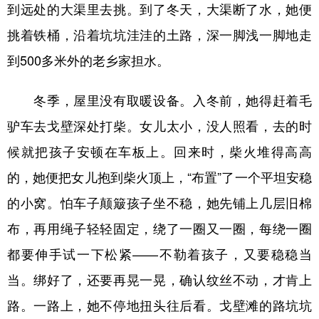
到远处的大渠里去挑。到了冬天，大渠断了水，她便
挑着铁桶，沿着坑坑洼洼的土路，深一脚浅一脚地走
到500多米外的老乡家担水。
冬季，屋里没有取暖设备。入冬前，她得赶着毛
驴车去戈壁深处打柴。女儿太小，没人照看，去的时
候就把孩子安顿在车板上。回来时，柴火堆得高高
的，她便把女儿抱到柴火顶上，“布置”了一个平坦安稳
的小窝。怕车子颠簸孩子坐不稳，她先铺上几层旧棉
布，再用绳子轻轻固定，绕了一圈又一圈，每绕一圈
都要伸手试一下松紧——不勒着孩子，又要稳稳当
当。绑好了，还要再晃一晃，确认纹丝不动，才肯上
路。一路上，她不停地扭头往后看。戈壁滩的路坑坑