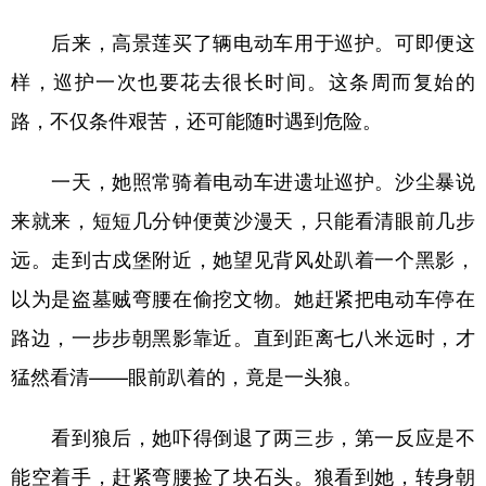
后来，高景莲买了辆电动车用于巡护。可即便这
样，巡护一次也要花去很长时间。这条周而复始的
路，不仅条件艰苦，还可能随时遇到危险。
一天，她照常骑着电动车进遗址巡护。沙尘暴说
来就来，短短几分钟便黄沙漫天，只能看清眼前几步
远。走到古戍堡附近，她望见背风处趴着一个黑影，
以为是盗墓贼弯腰在偷挖文物。她赶紧把电动车停在
路边，一步步朝黑影靠近。直到距离七八米远时，才
猛然看清——眼前趴着的，竟是一头狼。
看到狼后，她吓得倒退了两三步，第一反应是不
能空着手，赶紧弯腰捡了块石头。狼看到她，转身朝