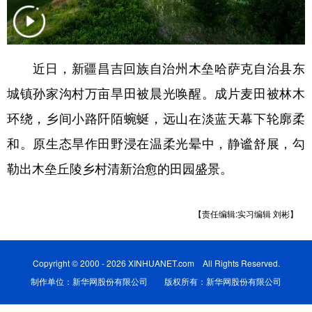
辽宁
吉林
上海
江苏
浙江
安徽
福建
江西
近日，新疆昌吉回族自治州木垒哈萨克自治县东
山东
河南
湖北
湖南
城镇孙家沟村万亩旱田被晨光唤醒。成片麦田被林木
广东
广西
海南
重庆
环绕，乡间小路阡陌蜿蜒，远山在淡蓝天幕下轮廓柔
和。原生态旱作田野浸在温柔光晕中，静谧舒展，勾
四川
贵州
云南
西藏
勒出木垒丘陵乡村清新治愈的田园盛景。
陕西
甘肃
青海
宁夏
新疆
内蒙古
黑龙江
【责任编辑:实习编辑 刘彬】
多语种频道
Copyright © 2000 - 2026 XINHUANET.com All Rights Reserved.
制作单位：新华网股份有限公司 版权所有：新华网股份有限公司
English
Español
Français
عربى