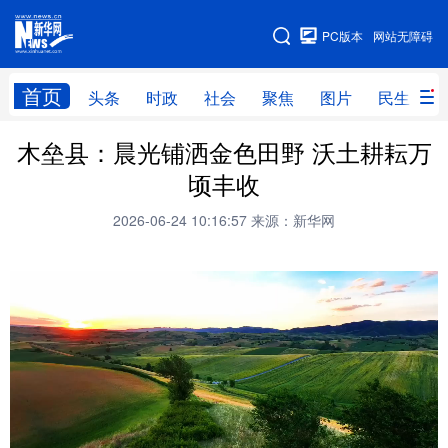
手机版
PC版本
网站无障碍
网站地图
首页
头条
时政
社会
聚焦
图片
民生
木垒县：晨光铺洒金色田野 沃土耕耘万
头条
时政
社会
聚焦
顷丰收
图片
民生
访谈
经济
2026-06-24 10:16:57
来源：新华网
访惠聚
专题
服务
援疆
云游新疆
云端悦读
云看书画
光影新疆
人事频道
融媒体联播
廉政频道
新华视角看新疆
地方频道
北京
天津
河北
山西