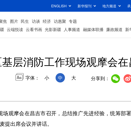
ENGLISH
新华报刊
地方频道
承
聚焦
图片
民生
访谈
经济
访惠聚
专题
疆
云端悦读
云看书画
光影新疆
人事频道
融媒体联播
廉政频道
新
区基层消防工作现场观摩会在
字体：
小
中
大
分享到：
现场观摩会在昌吉市召开，总结推广先进经验，统筹部署
麦麦提出席会议并讲话。