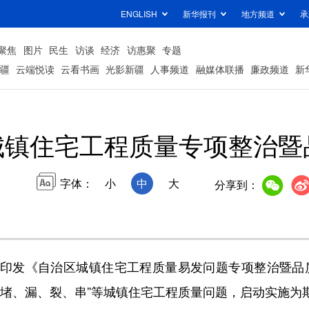
ENGLISH
新华报刊
地方频道
承
聚焦
图片
民生
访谈
经济
访惠聚
专题
疆
云端悦读
云看书画
光影新疆
人事频道
融媒体联播
廉政频道
新
城镇住宅工程质量专项整治暨
字体：
小
中
大
分享到：
《自治区城镇住宅工程质量易发问题专项整治暨品质提升
“堵、漏、裂、串”等城镇住宅工程质量问题，启动实施为