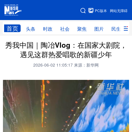
手机版
PC版本
网站无障碍
网站地图
首页
头条
时政
社会
聚焦
图片
民生
秀我中国｜陶冶Vlog：在国家大剧院，
头条
时政
社会
聚焦
遇见这群热爱唱歌的新疆少年
图片
民生
访谈
经济
2026-06-02 11:05:17
来源：新华网
访惠聚
专题
服务
援疆
云游新疆
云端悦读
云看书画
光影新疆
人事频道
融媒体联播
廉政频道
新华视角看新疆
地方频道
北京
天津
河北
山西