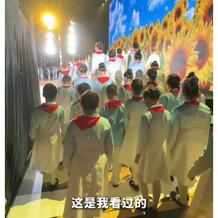
辽宁
吉林
上海
江苏
浙江
安徽
福建
江西
山东
河南
湖北
湖南
广东
广西
海南
重庆
四川
贵州
云南
西藏
陕西
甘肃
青海
宁夏
新疆
内蒙古
黑龙江
多语种频道
English
Español
Français
عربى