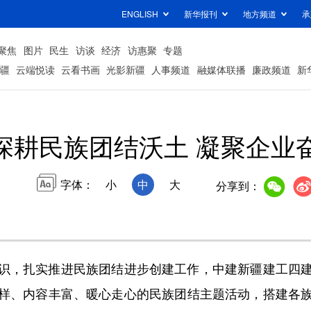
ENGLISH
新华报刊
地方频道
承
聚焦
图片
民生
访谈
经济
访惠聚
专题
疆
云端悦读
云看书画
光影新疆
人事频道
融媒体联播
廉政频道
新
深耕民族团结沃土 凝聚企业
字体：
小
中
大
分享到：
，扎实推进民族团结进步创建工作，中建新疆建工四建
样、内容丰富、暖心走心的民族团结主题活动，搭建各