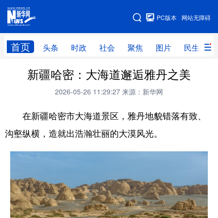
手机版
PC版本
网站无障碍
网站地图
首页
头条
时政
社会
聚焦
图片
民生
新疆哈密：大海道邂逅雅丹之美
头条
时政
社会
聚焦
2026-05-26 11:29:27
来源：新华网
图片
民生
访谈
经济
在新疆哈密市大海道景区，雅丹地貌错落有致、
访惠聚
专题
服务
援疆
沟壑纵横，造就出浩瀚壮丽的大漠风光。
云游新疆
云端悦读
云看书画
光影新疆
人事频道
融媒体联播
廉政频道
新华视角看新疆
地方频道
北京
天津
河北
山西