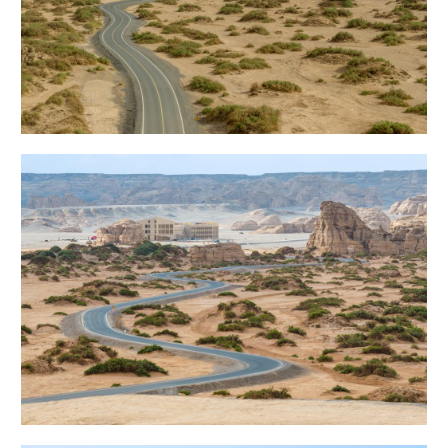
辽宁
吉林
上海
江苏
浙江
安徽
福建
江西
山东
河南
湖北
湖南
广东
广西
海南
重庆
四川
贵州
云南
西藏
陕西
甘肃
青海
宁夏
新疆
内蒙古
黑龙江
多语种频道
English
Español
Français
عربى