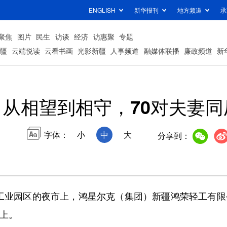
ENGLISH
新华报刊
地方频道
承
聚焦
图片
民生
访谈
经济
访惠聚
专题
疆
云端悦读
云看书画
光影新疆
人事频道
融媒体联播
廉政频道
新
从相望到相守，70对夫妻同
字体：
小
中
大
分享到：
业园区的夜市上，鸿星尔克（集团）新疆鸿荣轻工有限
脸上。