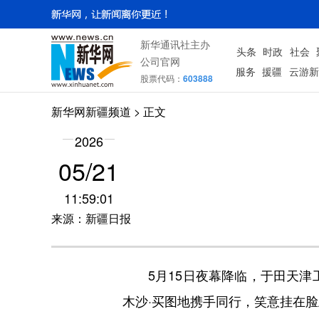
新华通讯社主办
头条
时政
社会
公司官网
服务
援疆
云游新
股票代码：
603888
新华网新疆频道
> 正文
2026
05/21
11:59:01
来源：新疆日报
5月15日夜幕降临，于田天津工
木沙·买图地携手同行，笑意挂在