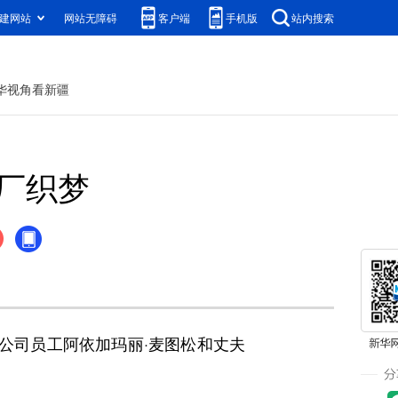
建网站
网站无障碍
客户端
手机版
站内搜索
华视角看新疆
厂织梦
公司员工阿依加玛丽·麦图松和丈夫