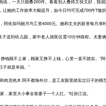
练，一天只能叠200件。看着别人叠得又快又好，我就
，让她的工作效率大幅提升，如今日均可完成700件T恤
，阿依加玛丽月均工资4000元。她和丈夫的薪资每月准
子送到幼儿园，家中老人就医仅需10分钟路程。夫妻俩
钱顾不上家，顾家又挣不上钱，心里一直不踏实。”阿
日子就是幸福。”
肉克艳木·阿不都海外尔，是工友眼里踏实过日子的模
，家里大小事全靠妻子一个人扛。”吐孙江说。