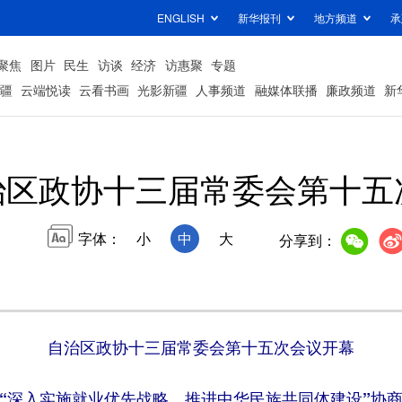
ENGLISH
新华报刊
地方频道
承
聚焦
图片
民生
访谈
经济
访惠聚
专题
疆
云端悦读
云看书画
光影新疆
人事频道
融媒体联播
廉政频道
新
治区政协十三届常委会第十五
字体：
小
中
大
分享到：
自治区政协十三届常委会第十五次会议开幕
“深入实施就业优先战略，推进中华民族共同体建设”协