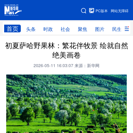
手机版
PC版本
网站无障碍
网站地图
首页
头条
时政
社会
聚焦
图片
民生
初夏萨哈野果林：繁花伴牧景 绘就自然
头条
时政
社会
聚焦
绝美画卷
图片
民生
访谈
经济
2026-05-11 16:03:07
来源：新华网
访惠聚
专题
服务
援疆
云游新疆
云端悦读
云看书画
光影新疆
人事频道
融媒体联播
廉政频道
新华视角看新疆
地方频道
北京
天津
河北
山西