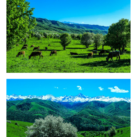
Русский язык
日本語
한국어
Deutsch
Português