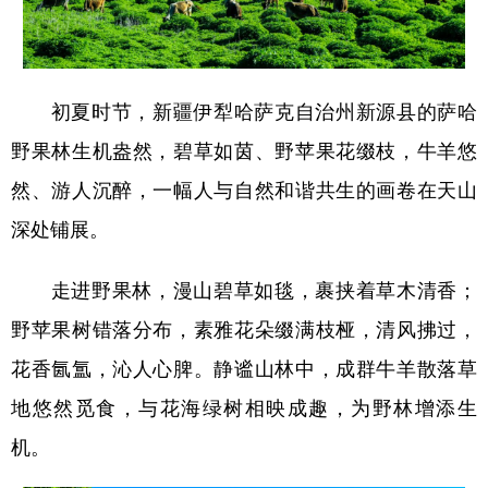
辽宁
吉林
上海
江苏
浙江
安徽
福建
江西
初夏时节，新疆伊犁哈萨克自治州新源县的萨哈
山东
河南
湖北
湖南
野果林生机盎然，碧草如茵、野苹果花缀枝，牛羊悠
广东
广西
海南
重庆
然、游人沉醉，一幅人与自然和谐共生的画卷在天山
四川
贵州
云南
西藏
深处铺展。
陕西
甘肃
青海
宁夏
走进野果林，漫山碧草如毯，裹挟着草木清香；
新疆
内蒙古
黑龙江
野苹果树错落分布，素雅花朵缀满枝桠，清风拂过，
花香氤氲，沁人心脾。静谧山林中，成群牛羊散落草
多语种频道
地悠然觅食，与花海绿树相映成趣，为野林增添生
机。
English
Español
Français
عربى