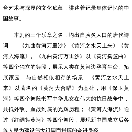
台艺术与深厚的文化底蕴，讲述着记录集体记忆的中
辽宁
吉林
上海
江苏
国故事。
浙江
安徽
福建
江西
本剧的三个乐章之名，均出自脍炙人口的唐代诗
山东
河南
湖北
湖南
词——《九曲黄河万里沙》《黄河之水天上来》《黄
广东
广西
海南
重庆
河入海流》。《九曲黄河万里沙》以《黄河摇篮曲》
四川
贵州
云南
西藏
等四个独立的舞段，展示人类在黄河边孕育生命、拓
陕西
甘肃
青海
宁夏
展家园，与自然相依相存的场景；《黄河之水天上
新疆
内蒙古
黑龙江
来》以著名的《黄河大合唱》为基础，用《保卫黄
河》等四个舞段书写中华儿女在伟大的抗日战争中，
多语种频道
共抵外敌、血战到底的光辉历程；《黄河入海流》通
过《红绸舞黄河》等四个舞段，展现新中国成立后各
English
Español
Français
عربى
族人民为建设伟大祖国而拼搏的奋进身姿。