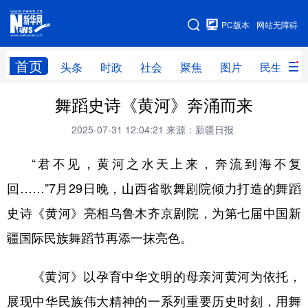
手机版
PC版本
网站无障碍
网站地图
首页
头条
时政
社会
聚焦
图片
民生
舞蹈史诗《黄河》奔涌而来
头条
时政
社会
聚焦
2025-07-31 12:04:21
来源：新疆日报
图片
民生
访谈
经济
“君不见，黄河之水天上来，奔流到海不复
访惠聚
专题
服务
援疆
回……”7月29日晚，山西省歌舞剧院倾力打造的舞蹈
云游新疆
云端悦读
云看书画
光影新疆
史诗《黄河》亮相乌鲁木齐京剧院，为第七届中国新
人事频道
融媒体联播
廉政频道
新华视角看新疆
疆国际民族舞蹈节再添一抹亮色。
地方频道
《黄河》以孕育中华文明的母亲河黄河为依托，
展现中华民族伟大精神的一系列重要历史时刻，用舞
北京
天津
河北
山西