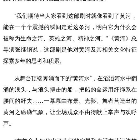
Русский язык
日本語
한국어
Deutsch
Português
“我们期待当大家看到这部剧时就像看到了黄河，
能在一个个震撼的瞬间走近这条河，明白它为什么会
被称为生命之河、英雄之河、精神之河。”《黄河》总
导演张继钢说，这部剧是他对黄河及其相关文化特征
探索多年的思考和积累。
从舞台顶端奔涌而下的“黄河水”，在滔滔河水中翻
涌的浪头，与浪头搏击的船，把船的命运用纤绳系在
腰间的纤夫……一幕幕由布景、光影、舞者营造出的
黄河之磅礴气象，让全场观众不由得献上掌声与欢呼
声。