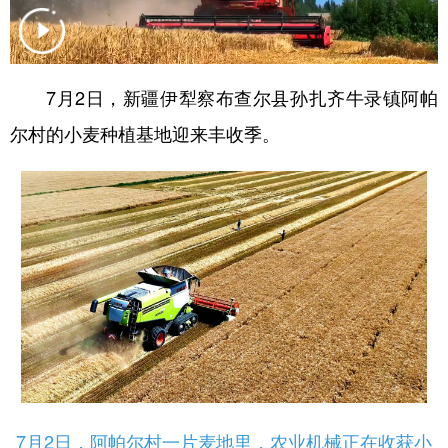
辽宁
吉林
上海
江苏
浙江
安徽
福建
江西
7月2日，新疆伊犁察布查尔县孙扎齐牛录镇阿帕
山东
河南
湖北
湖南
尔村的小麦种植基地迎来丰收季。
广东
广西
海南
重庆
四川
贵州
云南
西藏
陕西
甘肃
青海
宁夏
新疆
内蒙古
黑龙江
多语种频道
English
Español
Français
عربى
7月2日，阿帕尔村一片麦地里，农业机械正在收获小