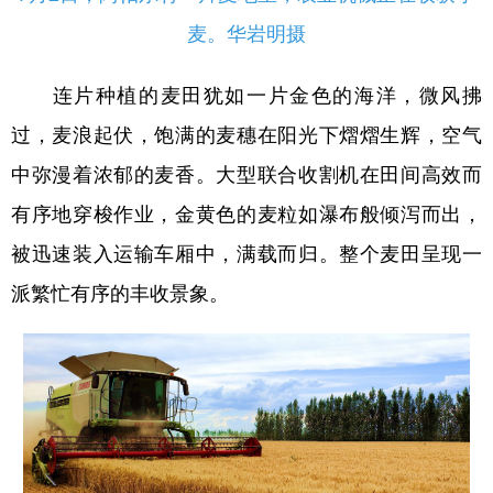
Русский язык
日本語
한국어
麦。华岩明摄
Deutsch
Português
连片种植的麦田犹如一片金色的海洋，微风拂
过，麦浪起伏，饱满的麦穗在阳光下熠熠生辉，空气
中弥漫着浓郁的麦香。大型联合收割机在田间高效而
有序地穿梭作业，金黄色的麦粒如瀑布般倾泻而出，
被迅速装入运输车厢中，满载而归。整个麦田呈现一
派繁忙有序的丰收景象。