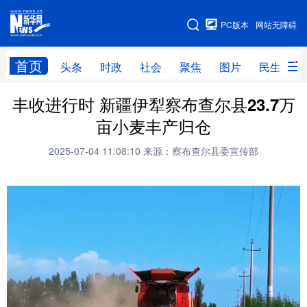
手机版
PC版本
网站无障碍
网站地图
首页
头条
时政
社会
聚焦
图片
民生
丰收进行时 新疆伊犁察布查尔县23.7万
头条
时政
社会
聚焦
亩小麦丰产归仓
图片
民生
访谈
经济
2025-07-04 11:08:10
来源：察布查尔县委宣传部
访惠聚
专题
服务
援疆
云游新疆
云端悦读
云看书画
光影新疆
人事频道
融媒体联播
廉政频道
新华视角看新疆
地方频道
北京
天津
河北
山西