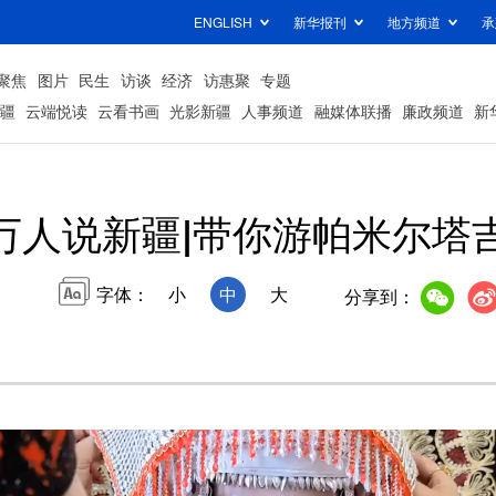
ENGLISH
新华报刊
地方频道
承
聚焦
图片
民生
访谈
经济
访惠聚
专题
疆
云端悦读
云看书画
光影新疆
人事频道
融媒体联播
廉政频道
新
万人说新疆|带你游帕米尔塔
字体：
小
中
大
分享到：