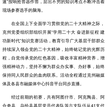
速”按响抢答器作答，层出不穷的知识考点不断冲击着
辽宁
吉林
上海
江苏
现场参赛选手的脑海。
浙江
安徽
福建
江西
在全国上下全面学习贯彻党的二十大精神之际，
山东
河南
湖北
湖南
克州党委组织部组织开展“学用二十大 奋进新征程 建
广东
广西
海南
重庆
功新时代”知识竞赛活动，教育引导广大基层干部群众
持续深入领会党的二十大精神，始终铭记党的光辉历
四川
贵州
云南
西藏
程，自觉传承党的红色基因，吸收丰富精神营养，增
陕西
甘肃
青海
宁夏
强精神动力，坚持不懈为群众办实事、办好事，始终
新疆
内蒙古
黑龙江
保持同人民群众的血肉联系。活动全程通过克州融媒
体及各县市融媒体中心抖音平台同步直播。
多语种频道
经过前期的初赛，共有阿图什市、阿克陶县、阿
English
Español
Français
عربى
合奇县、乌恰县基层党员代表队等六支队伍从41支代