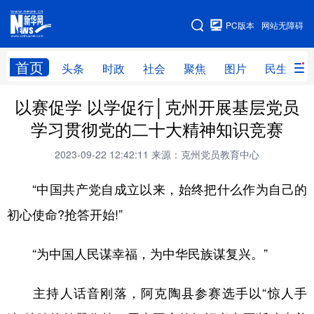
手机版
PC版本
网站无障碍
网站地图
首页
头条
时政
社会
聚焦
图片
民生
以赛促学 以学促行│克州开展基层党员
头条
时政
社会
聚焦
学习贯彻党的二十大精神知识竞赛
图片
民生
访谈
经济
2023-09-22 12:42:11
来源：克州党员教育中心
访惠聚
专题
服务
援疆
“中国共产党自成立以来，始终把什么作为自己的
云游新疆
云端悦读
云看书画
光影新疆
初心使命?抢答开始!”
人事频道
融媒体联播
廉政频道
新华视角看新疆
“为中国人民谋幸福，为中华民族谋复兴。”
地方频道
主持人话音刚落，阿克陶县参赛选手以“惊人手
北京
天津
河北
山西