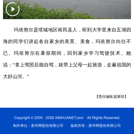
辽宁
吉林
上海
江苏
浙江
安徽
福建
江西
玛依努尔是塔城地区裕民县人，听到大学里来自五湖四
山东
河南
湖北
湖南
海的同学们讲起各自家乡的美景、美食，玛依努尔向往不
广东
广西
海南
重庆
已。玛依努尔在暑假期间，回到家乡学习驾驶技术。她
四川
贵州
云南
西藏
说：“拿上驾照后能自驾，就带上父母一起旅游，走遍祖国的
陕西
甘肃
青海
宁夏
大好山河。”
新疆
内蒙古
黑龙江
【责任编辑:茹斯坦】
多语种频道
Copyright © 2000 - 2026 XINHUANET.com All Rights Reserved.
English
Español
Français
عربى
制作单位：新华网股份有限公司 版权所有：新华网股份有限公司