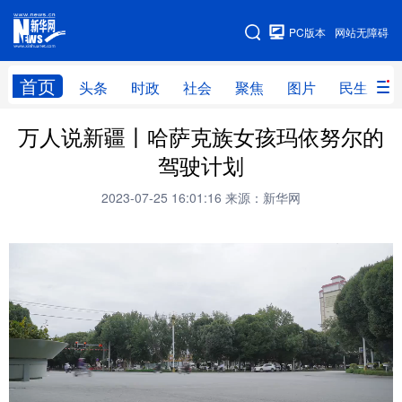
手机版
PC版本
网站无障碍
网站地图
首页
头条
时政
社会
聚焦
图片
民生
万人说新疆丨哈萨克族女孩玛依努尔的
头条
时政
社会
聚焦
驾驶计划
图片
民生
访谈
经济
2023-07-25 16:01:16
来源：新华网
访惠聚
专题
服务
援疆
云游新疆
云端悦读
云看书画
光影新疆
人事频道
融媒体联播
廉政频道
新华视角看新疆
地方频道
北京
天津
河北
山西